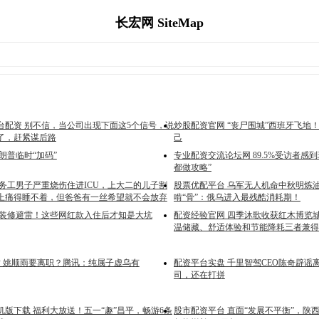
长宏网 SiteMap
台配资 别不信，当公司出现下面这5个信号，说
炒股配资官网 “丧尸围城”西班牙飞地
了，赶紧谋后路
己
朗普临时“加码”
专业配资交流论坛网 89.5%受访者感
都做攻略”
 务工男子严重烧伤住进ICU，上大二的儿子割
股票优配平台 乌军无人机命中秋明炼
上痛得睡不着，但爸爸有一丝希望就不会放弃
啃“骨”：俄乌进入最残酷消耗期！
 装修避雷！这些网红款入住后才知是大坑
配资经验官网 四季沐歌收获红木博览
温储藏、舒适体验和节能降耗三者兼得
网站 姚顺雨要离职？腾讯：纯属子虚乌有
配资平台实盘 千里智驾CEO陈奇辟谣
司，还在打拼
机版下载 福利大放送！五一“趣”昌平，畅游6条
股市配资平台 直面“发展不平衡”，陕西