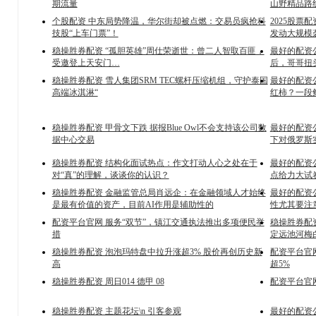
期流量
山野精品路
个股配资 中东局势降温，华尔街却被点燃：交易员疯抢科
2025股票
技股“上车门票”！
发动大规模
稳操胜券配资 “孤胆英雄”周仕荣逝世：曾二人智取百匪，
最好的配资
受邀登上天安门…
后，哥哥扭
稳操胜券配资 雪人集团SRM TEC螺杆压缩机组，守护泰国
最好的配资
高端冰淇淋“
红柿？一段
稳操胜券配资 甲骨文下跌 据报Blue Owl不会支持该公司数
最好的配资
据中心交易
下对俄罗斯
稳操胜券配资 结构化面试热点：作文打动人心之处在于
最好的配资公
对“真”的理解，谈谈你的认识？
点给力大试
稳操胜券配资 金融监管总局肖远企：在金融领域人才始终
最好的配资
是最有价值的资产，目前AI作用是辅助性的
性尤其要注
配资平台官网 服务“双节”，镇江交通执法推出多项便民举
稳操胜券配
措
定远池河梅
稳操胜券配资 泡泡玛特盘中拉升涨超3% 股价再创历史新
配资平台官
高
超5%
稳操胜券配资 周日014 德甲 08
配资平台官网
稳操胜券配资 主题花坛\n 引客参观
最好的配资