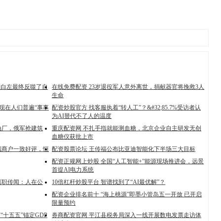
！白左最终反噬了自
在线免费配资 23岁退役军人意外离世，捐献器官将挽救3人
生命
到现在人们普遍“事事
配资炒股官方 找客服执着“转人工”？&#32;85.7%受访者认
为AI替代不了人的温度
油厂，俄军抢建筑
重庆配资网 不扎手指就能测血糖，北京企业自主研发无创
血糖仪获批上市
城商户一致好评，恒
配资股票论坛 王传福公布比亚迪智能化下半场三大目标
配资正规网上炒股 全国“人工智能+”能源现场推进会，远景
首提AI电力系统
离职传闻：人在公
10倍杠杆炒股平台 智谱找到了“AI最优解”？
配资企业排名前十 “海上桃源”即墨小管岛五一开放 已开启
限量预约
“十五五”锚定GDP
券商配资官网 平江县税务局深入一线开展数电发票走访体