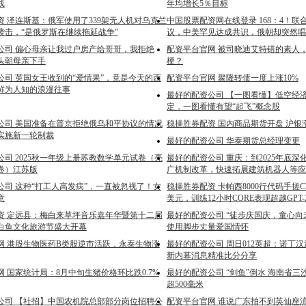
线
年均增长5％目标
配资 泽连斯基：俄军使用了339架无人机对乌克兰
中国股票配资网在线登录 168：4！
袭击，“是俄罗斯在继续拖延战争”
议，中美罕见达成共识，俄朝却突然唱
公司 偏心母亲让我过户房产给哥哥，我拒绝
配资平台官网 被司晓迪艾特错的素人
头朝母亲下手
梗？
公司 英国女王收到的“爱情果”，竟是今天的西
配资平台官网 聚隆转债一度上涨10%
鲜为人知的浪漫往事
最好的配资公司 【一图看懂】低空经
定，一图看懂有望“起飞”概念股
公司 美国准备在普京拒绝俄乌和平协议的情况
稳操胜券配资 国内商品期货开盘 沪银
实施新一轮制裁
最好的配资公司 华泰期货总经理变更
司 2025秋一年级上册苏教数学单元试卷（亮
最好的配资公司 重庆：到2025年底
卷）江苏版
广机制改革，快速拓展建筑机器人等应
公司 这种“打工人高发病”，一直被忽视了！女
稳操胜券配资 卡帕西8000行代码手搓Cha
意
美元，训练12小时CORE表现超越GPT
资 定远县：梅白来草坪音乐嘉年华暨第十二届
最好的配资公司 “徒步庆国庆，童心向
白鱼文化旅游节盛大开幕
使用脚步丈量爱国情怀
网 港股生物医药B类股逆市活跃，永泰生物涨
最好的配资公司 周日012英超：诺丁汉
新内幕消息精准比分分享
 国家统计局：8月中旬生猪价格环比跌0.7%
最好的配资公司 “剑鱼”倒水 海南省
超500毫米
公司 【社招】中国农机院总部部分岗位招聘公
配资平台官网 谁说广东拍不到英仙座流