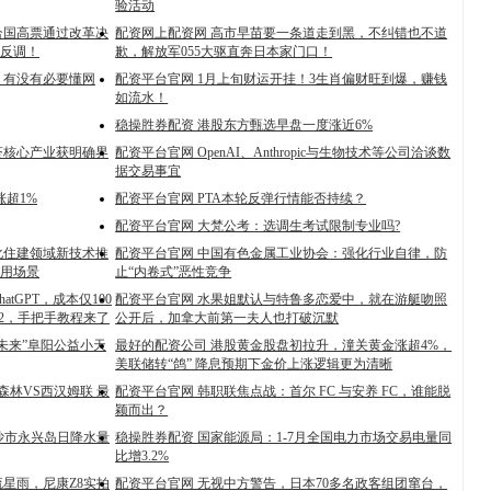
验活动
联合国高票通过改革决
配资网上配资网 高市早苗要一条道走到黑，不纠错也不道
反调！
歉，解放军055大驱直奔日本家门口！
，有没有必要懂网
配资平台官网 1月上旬财运开挂！3生肖偏财旺到爆，赚钱
如流水！
稳操胜券配资 港股东方甄选早盘一度涨近6%
济核心产业获明确界
配资平台官网 OpenAI、Anthropic与生物技术等公司洽谈数
据交易事宜
涨超1%
配资平台官网 PTA本轮反弹行情能否持续？
配资平台官网 大梵公考：选调生考试限制专业吗?
深化住建领域新技术推
配资平台官网 中国有色金属工业协会：强化行业自律，防
用场景
止“内卷式”恶性竞争
tGPT，成本仅100
配资平台官网 水果姐默认与特鲁多恋爱中，就在游艇吻照
-2，手把手教程来了
公开后，加拿大前第一夫人也打破沉默
未来”阜阳公益小天
最好的配资公司 港股黄金股盘初拉升，潼关黄金涨超4%，
美联储转“鸽” 降息预期下金价上涨逻辑更为清晰
森林VS西汉姆联 最
配资平台官网 韩职联焦点战：首尔 FC 与安养 FC，谁能脱
颖而出？
三沙市永兴岛日降水量
稳操胜券配资 国家能源局：1-7月全国电力市场交易电量同
比增3.2%
星雨，尼康Z8实拍
配资平台官网 无视中方警告，日本70多名政客组团窜台，