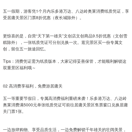
五一假期，游客凭1个月内乐多港万达、八达岭奥莱消费纸质凭证，享
受居庸关景区门票8折优惠（夜长城除外）。
更惊喜的是，自营“天下第一雄关”文创店文创商品9.5折优惠（文创雪
糕除外），一张纸质凭证可分别兑换一次。逛完景区买一份专属文
创，留住五一旅途回忆。
Tips：消费凭证需为纸质版本，大家记得妥善保管，才能顺利解锁这
双重景区福利哦～
02 高消费享福利，免费游居庸关
五一等重要节假日，专属高消费福利重磅来袭！乐多港万达、八达岭
奥莱消费满5000元单张纸质凭证可前往居庸关景区售票窗口兑换居庸
关门票1张。
一边放肆购物、享受品质生活，一边免费解锁千年雄关的壮阔美景，