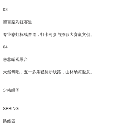
03
望百路彩虹赛道
专业彩虹标线赛道，打卡可参与摄影大赛赢文创。
04
慈悲峪观景台
天然氧吧，五一多条轻徒步线路，山林纳凉惬意。
定格瞬间
SPRING
路线四