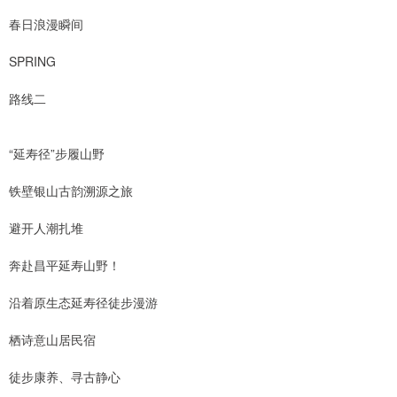
春日浪漫瞬间
SPRING
路线二
“延寿径”步履山野
铁壁银山古韵溯源之旅
避开人潮扎堆
奔赴昌平延寿山野！
沿着原生态延寿径徒步漫游
栖诗意山居民宿
徒步康养、寻古静心