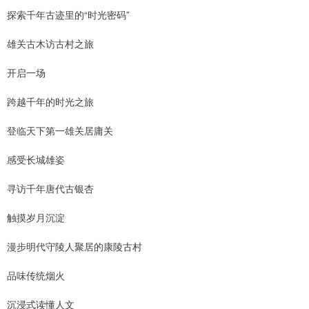
探索千年古迹里的“时光密码”
雄关古木访古村之旅
开启一场
跨越千年的时光之旅
登临天下第一雄关居庸关
感受长城雄姿
寻访千年唐代古银杏
触摸岁月沉淀
漫步明代守陵人聚居的康陵古村
品味传统烟火
沉浸式读懂人文