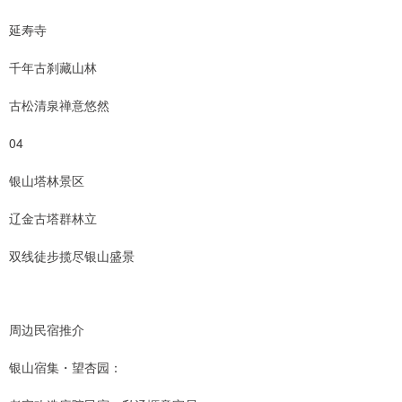
延寿寺
千年古刹藏山林
古松清泉禅意悠然
04
银山塔林景区
辽金古塔群林立
双线徒步揽尽银山盛景
周边民宿推介
银山宿集・望杏园：