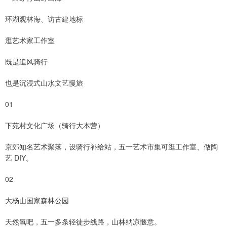
环湖观林海、访古建地标
逛艺术家工作室
既是追风骑行
也是沉浸式山水文艺慢旅
01
下苑村文化广场（骑行大本营）
京郊知名艺术聚落，设骑行补给站，五一艺术市集可逛工作室、做陶
艺 DIY。
02
大杨山国家森林公园
天然氧吧，五一多条轻徒步线路，山林纳凉惬意。