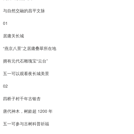
与自然交融的昌平文脉
01
居庸关长城
“燕京八景”之居庸叠翠所在地
拥有元代石雕瑰宝“云台”
五一可以观看夜长城美景
02
四桥子村千年古银杏
唐代神木，树龄超 1200 年
五一可参与古树科普祈福