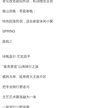
老宅改造庭院民宿，私汤惬意宜居
银山宿集・枣庭春晚：
特色院落民宿，适合家庭休闲小聚
SPRING
路线三
绿氧益行·艺览昌平
“最美赛道”山海骑行之旅
横跨兴寿、延寿两大文旅片区
把专业骑行赛道与
文艺艺术聚落融为一体
一路穿行山野画廊