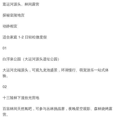
逛运河源头、林间露营
探秘皇陵地宫
动静相宜
适合家庭 1-2 日轻松微度假
01
白浮泉公园（大运河源头遗址公园）
大运河北端源头，可观九龙池盛景，环湖慢行、萌宠游乐一站式体
验。
02
十三陵林下漫拾光营地
百亩林间天然氧吧，可参与丛林挑战赛，夜晚星空观影、森林烧烤露
营。