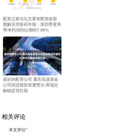
配资之家论坛主要有配资炒股
图解沃华医药年报：第四季度单
季净利润同比增887.96%
最好的配资公司 重庆高速基金
公司因违规投资遭警示 两项目
触碰监管红线
相关评论
本文评分
*