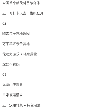
全国首个航天科普综合体
五一可打卡天宫、模拟登月
02
嗨森亲子营地乐园
万平草坪亲子营地
无动力游乐 + 轻奢露营
遛娃不费妈
03
九华山庄温泉
皇家底蕴汤泉
五一汉服雅集 + 特色泡池