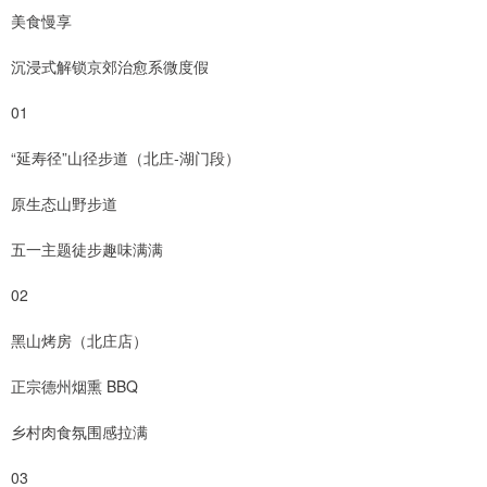
美食慢享
沉浸式解锁京郊治愈系微度假
01
“延寿径”山径步道（北庄-湖门段）
原生态山野步道
五一主题徒步趣味满满
02
黑山烤房（北庄店）
正宗德州烟熏 BBQ
乡村肉食氛围感拉满
03