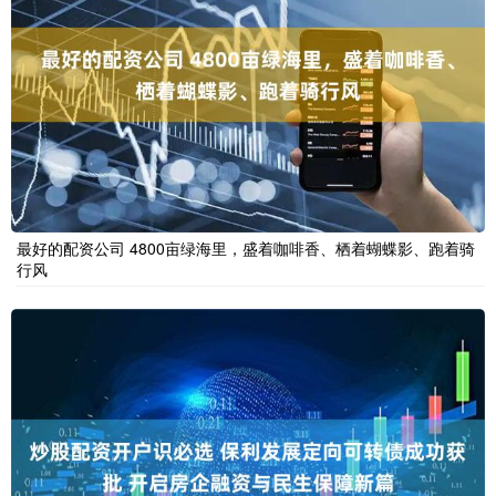
最好的配资公司 4800亩绿海里，盛着咖啡香、栖着蝴蝶影、跑着骑
行风