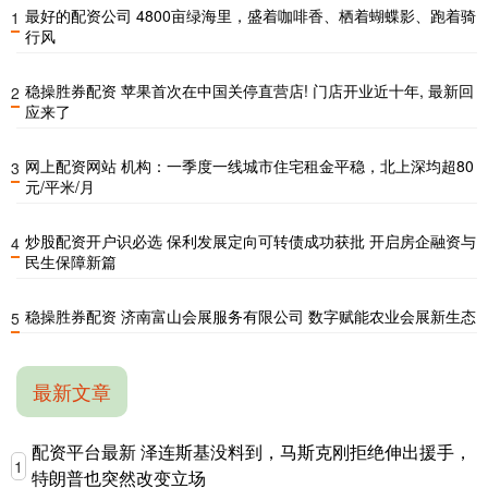
最好的配资公司 4800亩绿海里，盛着咖啡香、栖着蝴蝶影、跑着骑
1
行风
稳操胜券配资 苹果首次在中国关停直营店! 门店开业近十年, 最新回
2
应来了
网上配资网站 机构：一季度一线城市住宅租金平稳，北上深均超80
3
元/平米/月
炒股配资开户识必选 保利发展定向可转债成功获批 开启房企融资与
4
民生保障新篇
稳操胜券配资 济南富山会展服务有限公司 数字赋能农业会展新生态
5
最新文章
配资平台最新 泽连斯基没料到，马斯克刚拒绝伸出援手，
1
特朗普也突然改变立场